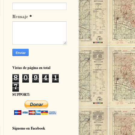
Mensaje
*
Vistas de página en total
8
0
9
4
1
7
SUPPORT:
Sígueme en Facebook