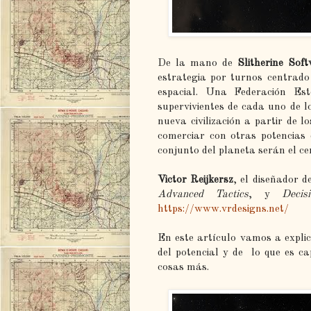
De la mano de
Slitherine Sof
estrategia por turnos centrado
espacial. Una Federación Es
supervivientes de cada uno de l
nueva civilización a partir de l
comerciar con otras potencias
conjunto del planeta serán el cen
Victor Reijkersz
, el diseñador d
Advanced Tactics
, y
Decis
https://www.vrdesigns.net/
En este artículo vamos a expli
del potencial y de lo que es c
cosas más.