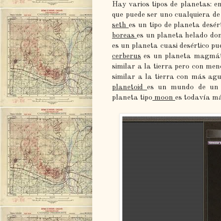
Hay varios tipos de planetas: e
que puede ser uno cualquiera de 
seth
es un tipo de planeta desér
boreas
es un planeta helado don
es un planeta cuasi desértico pu
cerberus
es un planeta magmátic
similar a la tierra pero con men
similar a la tierra con más agu
planetoid
es un mundo de un p
planeta tipo
moon
es todavía má