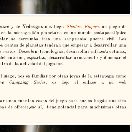
tware
y de
Vrdesigns
nos llega
Shadow Empire
,
un juego de
 en la microgestión planetaria en un mundo postapocalíptico
telar se derrumba tras una sangrienta guerra civil. Los
os cientos de planetas tendrán
que
empezar a desarrollar una
os restos. Descubrir tecnologías, desarrollar infraestructuras,
 del entorno, espiarlas, desarrollar armamento y dominar el
tro de la actividad del jugador.
el juego, nos es familiar por otras joyas de la estrategia como
ive Campaing Series
, os dejo el enlace a su web
car unas cuantas cosas del juego para que os hagáis una idea
apaz de ofrecer,eso sí, tiene potencial para muchísimas otras