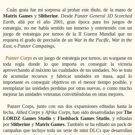
Cuán grata fue mi sorpresa al probar este título, de la mano de
Matrix Games
y
Slitherine
. Desde
Panzer General 3D Scorched
Earth
, allá por el año 2001, gran época para los juegos de
estrategia, no me había sentido tan inmerso y entretenido con un
juego de estrategia por turnos de la II Guerra Mundial que no
requiera el grado de precisión de un
War in the Pacific
,
War in the
East
, o
Panzer Campaings
.
Panzer Corps
es un juego de estrategia por turnos, un wargame en
toda regla donde lo que importa es conseguir la victoria
aprovechando al máximo las cualidades de tus unidades. No se trata
de acumular recursos y fabricar unidades en masa, aquí lo
importante es conseguir objetivos en el menor tiempo posible, y
reemplazar las unidades perdidas por otras nuevas, o como mucho
mejorar las unidades veteranas convirtiéndolas en otras mejores.
Panzer Corps, junto con sus dos expansiones editadas hasta la
fecha,
Allied Corps
y
Afrika Corps
, han sido desarrolladas por
The
LORDZ Games Studio
y
Flashback Games Studio
, y editadas
por
Slitherine
y
Matrix Games
. También se ha editado un pack de
campañas que incluye toda un serie de mini DLCs que desarrollan