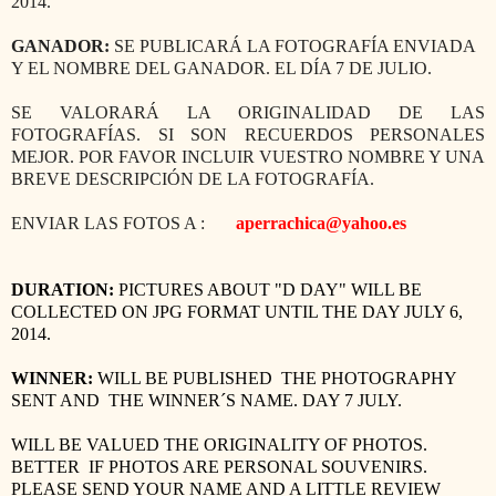
2014.
GANADOR:
SE PUBLICARÁ LA FOTOGRAFÍA ENVIADA
Y EL NOMBRE DEL GANADOR. EL DÍA 7 DE JULIO.
SE VALORARÁ LA ORIGINALIDAD DE LAS
FOTOGRAFÍAS. SI SON RECUERDOS PERSONALES
MEJOR. POR FAVOR INCLUIR VUESTRO NOMBRE Y UNA
BREVE DESCRIPCIÓN DE LA FOTOGRAFÍA.
ENVIAR LAS FOTOS A :
aperrachica@yahoo.es
DURATION
:
PICTURES
ABOUT
"
D
DAY
"
WILL BE
COLLECTED
ON
JPG
FORMAT
UNTIL THE DAY
JULY 6,
2014.
WINNER:
WILL BE PUBLISHED
THE
PHOTOGRAPHY
SENT AND
THE WINNER´S NAME
.
DAY
7 JULY
.
WILL BE VALUED THE
ORIGINALITY
OF PHOTOS
.
BETTER
IF PHOTOS
ARE
PERSONAL SOUVENIRS
.
PLEASE SEND YOUR NAME AND A
LITTLE
REVIEW