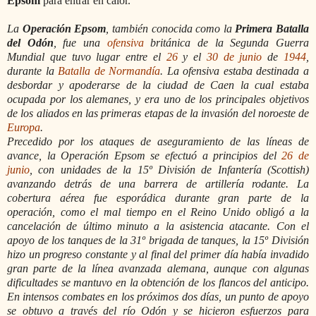
Epsom
para entrar en calor.
La
Operación Epsom
, también conocida como la
Primera Batalla
del Odón
, fue una
ofensiva
británica de la Segunda Guerra
Mundial que tuvo lugar entre el
26
y el
30 de junio
de
1944
,
durante la
Batalla de Normandía
. La ofensiva estaba destinada a
desbordar y apoderarse de la ciudad de Caen la cual estaba
ocupada por los alemanes, y era uno de los principales objetivos
de los aliados en las primeras etapas de la invasión del noroeste de
Europa
.
Precedido por los ataques de aseguramiento de las líneas de
avance, la Operación Epsom se efectuó a principios del
26 de
junio
, con unidades de la 15º División de Infantería (Scottish)
avanzando detrás de una barrera de artillería rodante. La
cobertura aérea fue esporádica durante gran parte de la
operación, como el mal tiempo en el Reino Unido obligó a la
cancelación de último minuto a la asistencia atacante. Con el
apoyo de los tanques de la 31º brigada de tanques, la 15º División
hizo un progreso constante y al final del primer día había invadido
gran parte de la línea avanzada alemana, aunque con algunas
dificultades se mantuvo en la obtención de los flancos del anticipo.
En intensos combates en los próximos dos días, un punto de apoyo
se obtuvo a través del río Odón y se hicieron esfuerzos para