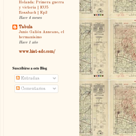
Holanda: Primera guerra
y victoria | EU5
Rossbach | Ep3
Hace 4 meses
Tabula
Junio Galión Anneano, el
hermanísimo
Hace 1 año
www.hist-sdc.com/
Suscribirse a este Blog
Entradas
Comentarios