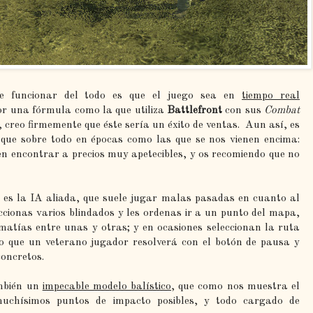
funcionar del todo es que el juego sea en
tiempo real
or una fórmula como la que utiliza
Battlefront
con sus
Combat
, creo firmemente que éste sería un éxito de ventas. Aun así, es
que sobre todo en épocas como las que se nos vienen encima:
en encontrar a precios muy apetecibles, y os recomiendo que no
es la IA aliada, que suele jugar malas pasadas en cuanto al
leccionas varios blindados y les ordenas ir a un punto del mapa,
atías entre unas y otras; y en ocasiones seleccionan la ruta
o que un veterano jugador resolverá con el botón de pausa y
concretos.
mbién un
impecable modelo balístico
, que como nos muestra el
 muchísimos puntos de impacto posibles, y todo cargado de