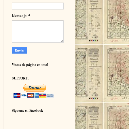
Mensaje
*
Vistas de página en total
SUPPORT:
Sígueme en Facebook