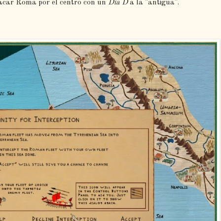
atacar Roma por el centro con un
Día D
a la "antigua".