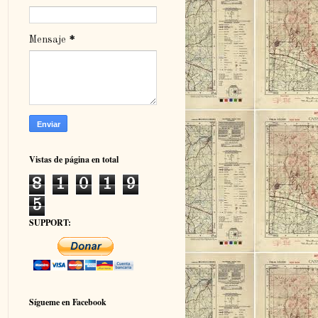
Mensaje
*
Vistas de página en total
8
1
0
1
9
5
SUPPORT:
Sígueme en Facebook