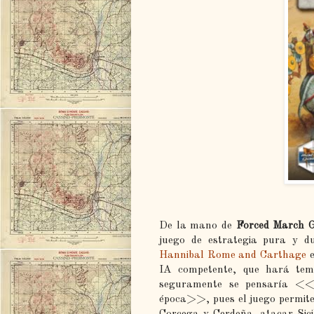
De la mano de
Forced March 
juego de estrategia pura y du
Hannibal Rome and Carthage
e
IA competente, que hará tem
seguramente se pensaría <<
época>>, pues el juego permite
Corcega y Cerdeña, atacar Sici